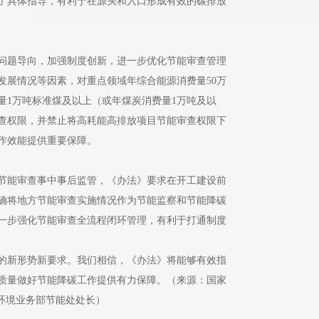
了具体指导，有利于在源头和入口形成有效的碳排放
问题导向，加强制度创新，进一步优化节能审查管理
发展情况等因素，对重点领域年综合能源消费量50万
量1万吨标准煤及以上（或年煤炭消费量1万吨及以
查权限，并禁止将高耗能高排放项目节能审查权限下
作效能提供重要保障。
节能审查事中事后监管，《办法》要求在开工建设前
确将地方节能审查实施情况作为节能监察和节能降碳
一步强化节能审查全流程闭环管理，有利于打通制度
的新形势新要求。我们相信，《办法》将能够有效指
质量做好节能降碳工作提供有力保障。（来源：国家
环境业务部节能处处长）