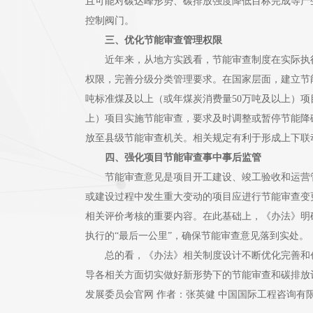
且可能对碳达峰形势、碳排放强度降低目标完成等产
控制阀门。
三、优化节能审查管理权限
近年来，从地方实践看，节能审查制度在实际执行
权限，完善分级分类管理要求。在国家层面，建立节
吨标准煤及以上（或年煤炭消费量50万吨及以上）
上）项目实施节能审查，要求及时调整或暂停节能降
放至县级节能审查机关。相关规定有利于形成上下联
四、强化项目节能审查事中事后监管
节能审查意见是项目开工建设、竣工验收和运营管
或建设过程中发生重大变动的项目应进行节能审查变
相关评价考核的重要内容。在此基础上，《办法》明
执行的“最后一公里”，确保节能审查意见落到实处。
总的看，《办法》相关制度设计不断优化完善和创
导各相关方面切实做好新形势下的节能审查和碳排放
发展委员会官网 作者：张英健 中国国际工程咨询有