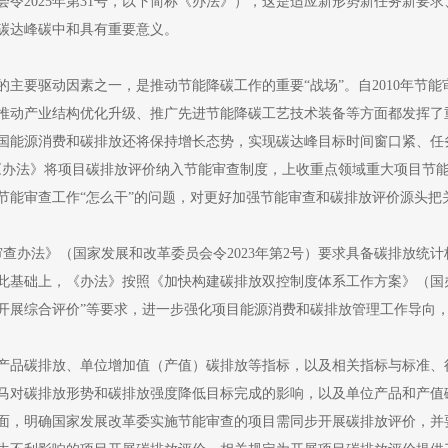
令2025年第31号，以下简称《办法》），这是适应新形势新任务新要
碳达峰碳中和具有重要意义。
要驱动因素之一，是推动节能降碳工作的重要“战场”。自2010年节能
推动产业结构优化升级、推广先进节能降碳工艺技术装备等方面都发挥了
源消费和碳排放还将保持增长态势，实现碳达峰目标时间窗口紧、任务重
《办法》将项目碳排放评价纳入节能审查制度，上收重点领域重大项目节
节能审查工作“怎么干”的问题，对更好加强节能审查和碳排放评价源头把
查办法》（国家发展和改革委员会令2023年第2号）要求具备碳排放统
基础上，《办法》按照《加快构建碳排放双控制度体系工作方案》（国办发
开展综合评价”等要求，进一步强化项目能源消费和碳排放管理工作导向
品碳排放、单位增加值（产值）碳排放等指标，以及相关指标与标准、
马对碳排放形势和碳排放强度降低目标完成的影响，以及单位产品和产值
面，明确国家发展改革委实施节能审查的项目需同步开展碳排放评价，并