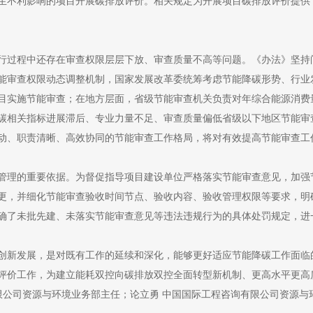
生不利影响的项目开展碳排放评价。相关规定为开展项目碳排放评价提供
过程中还存在审查权限层层下放、审查质量不高等问题。《办法》坚持
能审查权限动态调整机制，国家发展改革委统筹考虑节能降碳形势、行业
项目实施节能审查；在地方层面，省级节能审查机关负责对年综合能源消费
碳相关指标进展滞后、专业力量不足、审查质量偏低省级以下地区节能审
动、职责清晰、高效协同的节能审查工作格局，将对有效提高节能审查工
理的重要依据。为督促指导项目建设单位严格落实节能审查意见，加强
更，并细化节能审查验收时间节点、验收内容、验收管理权限等要求，明
确了未批先建、未落实节能审查意见等违法违规行为的具体处罚规定，进
新发展，是对既有工作的延续和深化，能够更好适应节能降碳工作面临
评价工作，为建立能耗双控向碳排放双控全面转型新机制、更高水平更高
限公司资源与环境业务部主任；论立勇 中国国际工程咨询有限公司资源与